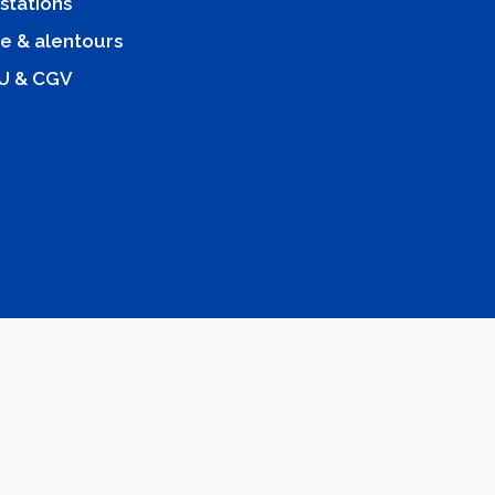
stations
e & alentours
U & CGV